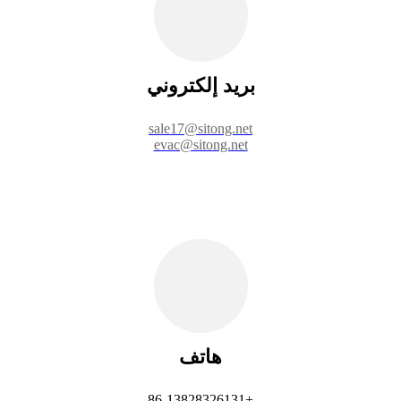
بريد إلكتروني
sale17@sitong.net
evac@sitong.net
هاتف
+86-13828326131