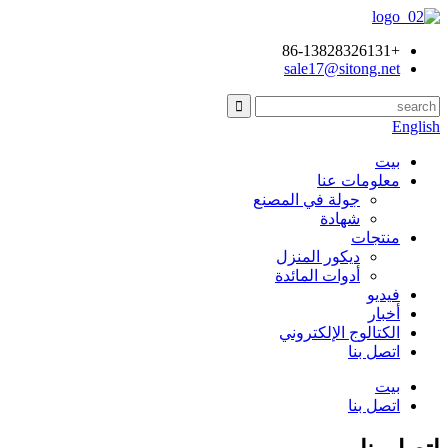
+86-13828326131
sale17@sitong.net
English
بيت
معلومات عنا
جولة في المصنع
شهادة
منتجات
ديكور المنزل
أدوات المائدة
فيديو
أخبار
الكتالوج الإلكتروني
اتصل بنا
بيت
اتصل بنا