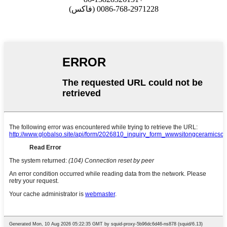
0086-768-2971228 (فاكس)