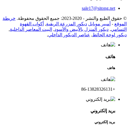
sale17@sitong.net
© حقوق الطبع والنشر - 2020-2023: جميع الحقوق محفوظة.
خريطة
الموقع
-
أمبير موبايل
ديكور المزرعة الريفية
,
أكواب القهوة
التسامي
,
ديكور المنزل بالأبيض والأسود
,
البيت المعاصر الداخلية
,
ديكور لوحة الحائط
,
عناصر الديكور الداخلي
,
هاتف
هاتف
+86-13828326131
بريد إلكتروني
بريد إلكتروني