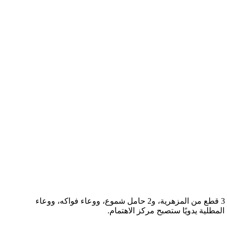
مجموعة ديكور المنزل الرائعة هذه من الراتنج والمزينة بملصقات ذهبية مرسومة يدويًا وأوراق الجنكة تعبر عن الجمال الرقيق والطبيعي.هناك 3 قطع من المزهرية، و2 حامل شموع، ووعاء فواكه، ووعاء
مطلية يدويًا ستصبح مركز الاهتمام.