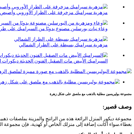
مزهرية سيراميك مزخرفة على الطراز الأوروبي وأصيص 
وعاء نبات بورسلين مصنوع يدويًا من السيراميك على طراز
مزهرية سيراميك بسيطة على الطراز الشمالي
السيراميك الأبيض مات الصقيل الفنون الحديثة ديكورات ا
مجموعة بوليريسين مطلية بالذهب مع ملصق على شكل زهرة
وصف قصير:
بغطاء.سواء أكانت إضافة إلى منزلك الخاص أو كهدية، فإن مجموعة الز