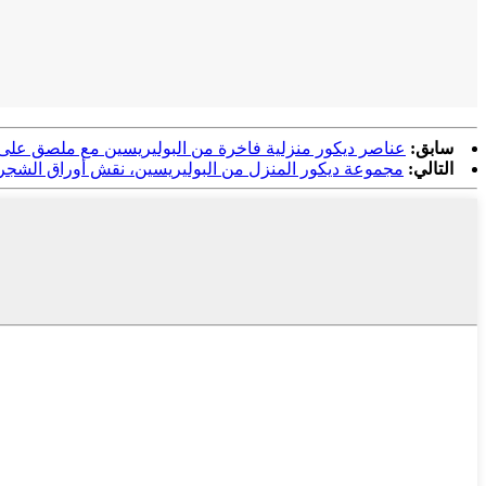
سابق:
عناصر ديكور منزلية فاخرة من البوليريسين مع ملصق عل
التالي:
مجموعة ديكور المنزل من البوليريسين، نقش أوراق الشجر