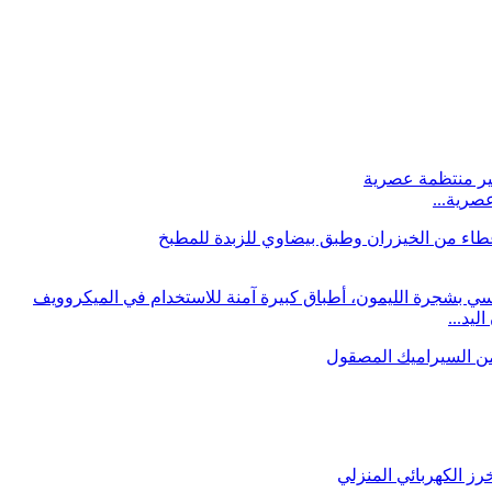
صرية...
يد...