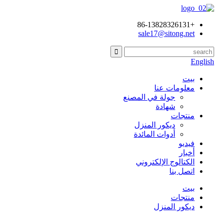
+86-13828326131
sale17@sitong.net
English
بيت
معلومات عنا
جولة في المصنع
شهادة
منتجات
ديكور المنزل
أدوات المائدة
فيديو
أخبار
الكتالوج الإلكتروني
اتصل بنا
بيت
منتجات
ديكور المنزل