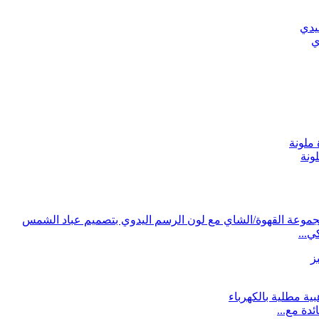
ي
ونة
ي...
دة مع...