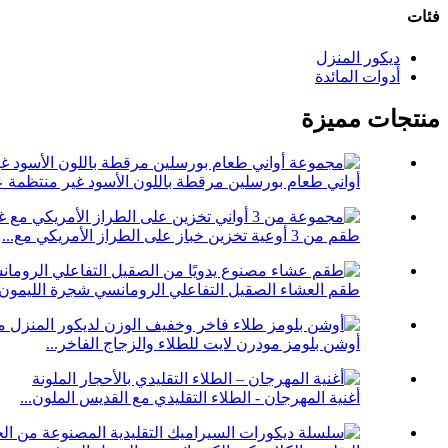
فئات
ديكور المنزل
أدوات المائدة
منتجات مميزة
أواني طعام بورسلين مرقطة باللون الأسود غير منتظمة ع
طقم من 3 أوعية تخزين خباز على الطراز الأمريكي مع...
طقم العشاء الصقيل التفاعلي الرومانسي شجرة الليمون ال
أوشن بلومز مودرن لايت للطلاء والزجاج الفاخر...
أغنية المهرجان - الطلاء التقليدي مع القديس الملون...