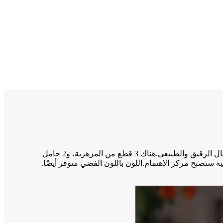
مجموعة ديكور المنزل الرائعة هذه المصنوعة من مادة البوليريسين والمزينة بملصقات ذهبية مرسومة يدويًا وأوراق الجنكة تعبر عن الجمال الرقيق والطبيعي.هناك 3 قطع من المزهرية، و2 حامل
ستصبح مركز الاهتمام.اللون باللون الفضي متوفر أيضًا.