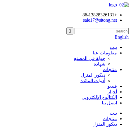
+86-13828326131
sale17@sitong.net
English
بيت
معلومات عنا
جولة في المصنع
شهادة
منتجات
ديكور المنزل
أدوات المائدة
فيديو
أخبار
الكتالوج الإلكتروني
اتصل بنا
بيت
منتجات
ديكور المنزل