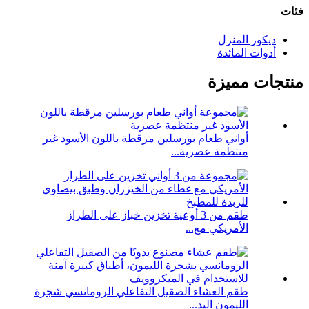
فئات
ديكور المنزل
أدوات المائدة
منتجات مميزة
أواني طعام بورسلين مرقطة باللون الأسود غير
منتظمة عصرية...
طقم من 3 أوعية تخزين خباز على الطراز
الأمريكي مع...
طقم العشاء الصقيل التفاعلي الرومانسي شجرة
الليمون اليد...