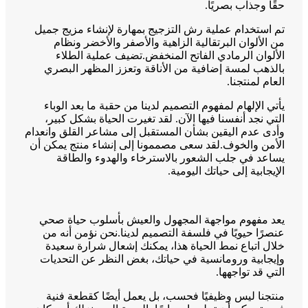
حقًا وجذاب بصريًا.
تم استخدام عملية رش التزجيج بمهارة لإنشاء مزيج جميل
من الألوان البرتقالية الزاهية والأصفر والأخضر ونظام
الألوان الرمادي الفاتح المنخفض.تضيف عملية الطلاء
بالذهب لمسة إضافية من الأناقة وتعزز المظهر البصري
العام لمنتجنا.
يأتي الإلهام لمفهوم التصميم لدينا من حقبة ما بعد الوباء
التي نجد أنفسنا فيها الآن. لقد تغيرت الحياة بشكل كبير،
وأدى عدم اليقين بشأن المستقبل إلى مشاعر القلق وانعدام
الأمن والخوف.لقد سعى مصممونا إلى إنشاء منتج يمكن أن
يساعد في جلب الشعور بالاسترخاء والهدوء والطاقة
الإيجابية إلى حياتك اليومية.
يعد مفهوم مواجهة المجهول والعيش بأسلوب حياة صحي
عنصرًا حيويًا في فلسفة التصميم لدينا.نحن نؤمن أنه من
خلال اتباع نمط الحياة هذا، يمكنك إشعال شرارة سعيدة
وإيجابية ورومانسية في حياتك، بغض النظر عن التحديات
التي قد تواجهها.
منتجنا ليس وظيفيًا فحسب، بل يعمل أيضًا كقطعة فنية