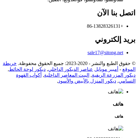
اتصل بنا الآن
+86-13828326131
بريد إلكتروني
sale17@sitong.net
© حقوق الطبع والنشر - 2020-2023: جميع الحقوق محفوظة.
خريطة
الموقع
-
أمبير موبايل
عناصر الديكور الداخلي
,
ديكور لوحة الحائط
,
ديكور المزرعة الريفية
,
البيت المعاصر الداخلية
,
أكواب القهوة
التسامي
,
ديكور المنزل بالأبيض والأسود
,
هاتف
هاتف