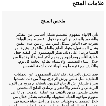
علامات المنتج
ملخص المنتج
يأتي الإلهام لمفهوم التصميم بشكل أساسي من التفكير
والشعور بالوضع الوبائي.مع دخول "عصر ما بعد الوباء"،
تغيرت حياة الناس بشكل كبير، مما زاد من عدم اليقين
بشأن المستقبل، وتولد القلق والقلق والخوف وغيرها من
المشاعر.بناءً على ذلك، يفكر المصممون في كيفية جعل
عقلية الناس ومزاجهم وروحهم أكثر استرخاءً وهدوءًا من
خلال إنشاء التصميم، والابتسام بطاقة إيجابية كل يوم،
والتكيف مع فترة ما بعد الوباء تحت أشعة الشمس.
فيما يتعلق بالحرفية، فقد تخلى المصممون عن العمليات
التقليدية مثل غمس ورش الزجاج، وبدلاً من ذلك اعتمدوا
بجرأة طريقة رش الزجاج للتزيين، باستخدام مزيج من اللون
البرتقالي والأصفر والأخضر والرمادي الفاتح المنخفض
بشكل طبيعي، مزين بالذهب من عملية التذهيب، ودعا إلى
مفهوم مواجهة الحياة المجهولة والصحية بشكل فعال من
خلال تصميمات وعمليات جديدة.من أجل حياة جديدة في
عصر ما بعد الوباء، أشعل شرارة سعيدة وإيجابية ورومانسية