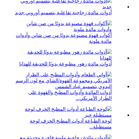
أدوات مائدة زجاجية تفاعلية بتصميم أوروبي جديد
أكواب قهوة مصنوعة يدويًا من صن شاين وأدوات
مائدة ملونة
أدوات مائدة زهور مطبوعة يدويًا للحديقة للهدايا
أدوات المائدة وأدوات المطبخ والقهوة على
الطراز الأمريكي...
لوحة الطباعة أدوات المطبخ الخزف لوحة
مستطيلة...