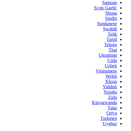
Samoan
Scots Gaelic
Shona
Sindhi
Sundanese
Swahili
Tajik
Tamil
Telugu
Thai
Ukrainian
Urdu
Uzbek
Vietnamese
Welsh
Xhosa
Yiddish
Yoruba
Zulu
Kinyarwanda
Tatar
Oriya
Turkmen
Uyghur