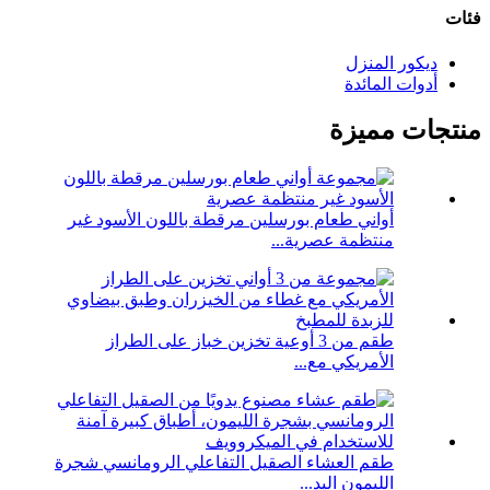
فئات
ديكور المنزل
أدوات المائدة
منتجات مميزة
أواني طعام بورسلين مرقطة باللون الأسود غير
منتظمة عصرية...
طقم من 3 أوعية تخزين خباز على الطراز
الأمريكي مع...
طقم العشاء الصقيل التفاعلي الرومانسي شجرة
الليمون اليد...