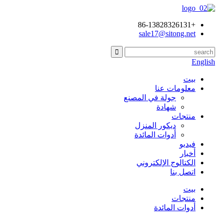
+86-13828326131
sale17@sitong.net
English
بيت
معلومات عنا
جولة في المصنع
شهادة
منتجات
ديكور المنزل
أدوات المائدة
فيديو
أخبار
الكتالوج الإلكتروني
اتصل بنا
بيت
منتجات
أدوات المائدة