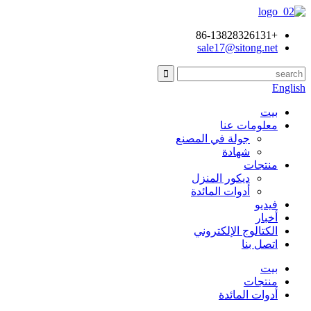
+86-13828326131
sale17@sitong.net
English
بيت
معلومات عنا
جولة في المصنع
شهادة
منتجات
ديكور المنزل
أدوات المائدة
فيديو
أخبار
الكتالوج الإلكتروني
اتصل بنا
بيت
منتجات
أدوات المائدة