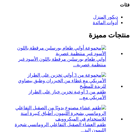
فئات
ديكور المنزل
أدوات المائدة
منتجات مميزة
أواني طعام بورسلين مرقطة باللون الأسود غير
منتظمة عصرية...
طقم من 3 أوعية تخزين خباز على الطراز
الأمريكي مع...
طقم العشاء الصقيل التفاعلي الرومانسي شجرة
الليمون اليد...