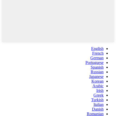
English
French
German
Portuguese
Spanish
Russian
Japanese
Korean
Arabic
Irish
Greek
Turkish
Italian
Danish
Romanian