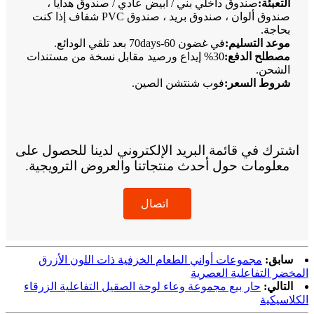
التعبئة:
صندوق داخلي بني / أبيض عادي / صندوق هدايا ،
صندوق ألوان ، صندوق بريد ، صندوق PVC شفاف إذا كنت
بحاجة.
موعد التسليم:
في غضون 60-70days بعد تلقي الودائع.
مصطلح الدفع:
30% إيداع ورصيد مقابل نسخة من مستندات
الشحن.
شروط السعر:
فوب شنتشن الصين.
اشترك في قائمة البريد الإلكتروني لدينا للحصول على
معلومات حول أحدث منتجاتنا والعروض الترويجية.
اتصال
سابق:
مجموعات أواني الطعام الخزفية ذات اللون الأزرق
المخضر التفاعلية العصرية
التالي:
حار بيع مجموعة وعاء لوحة الصقيل التفاعلية الزرقاء
الكلاسيكية