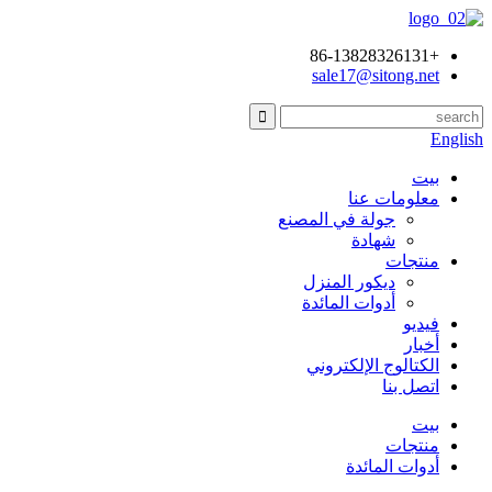
+86-13828326131
sale17@sitong.net
English
بيت
معلومات عنا
جولة في المصنع
شهادة
منتجات
ديكور المنزل
أدوات المائدة
فيديو
أخبار
الكتالوج الإلكتروني
اتصل بنا
بيت
منتجات
أدوات المائدة