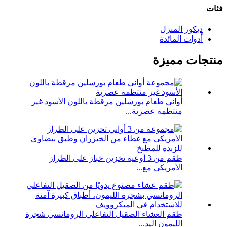
فئات
ديكور المنزل
أدوات المائدة
منتجات مميزة
أواني طعام بورسلين مرقطة باللون الأسود غير
منتظمة عصرية...
طقم من 3 أوعية تخزين خباز على الطراز
الأمريكي مع...
طقم العشاء الصقيل التفاعلي الرومانسي شجرة
الليمون اليد...