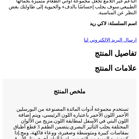
الناعم غير اللامع تجعل مجموعة أواني الطعام متميزة بجمالها
الطبيعي.سوف يجلب إحساسًا بالدفء والحيوية إلى طاولتك بغض
النظر عن المناسبة.
اسم السلسلة: لاكي ريد
إرسال البريد الإلكتروني لنا
تفاصيل المنتج
علامات المنتج
ملخص المنتج
تستخدم مجموعة أدوات المائدة المصنوعة من البورسلين
الأحمر اللون الأحمر باعتباره اللون الرئيسي، ويتم إضافة
اللون البني في الأسفل لمطابقة اللون.مزيج من الألوان
المختلفة يجلب التأثير البصري.يتضمن الطقم 3 قطع أطباق
بمقاسات كبيرة ومتوسطة وصغيرة، ووعاء فاكهة، ومج.إذا
كنت تريد المزيد من التصميم، لدينا ألوان أخرى مثل الأزرق