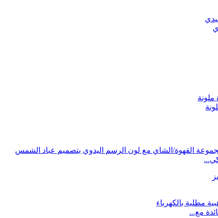
ي
ونة
ي...
دة مع...