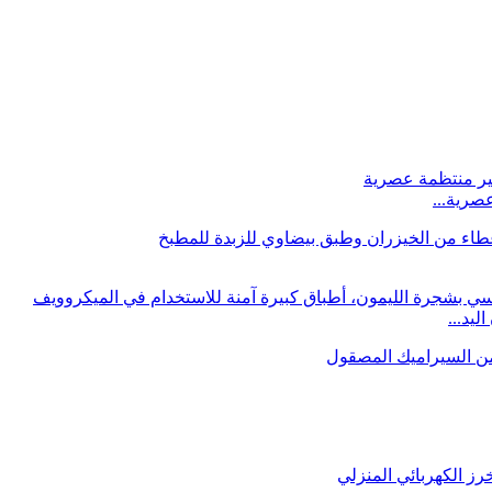
صرية...
يد...