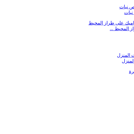
نبات
 المحيط ...
لمنزل