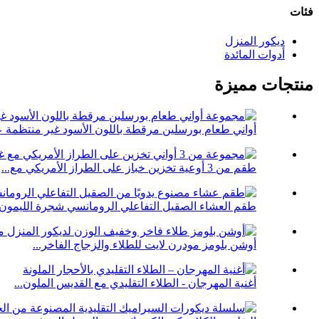
فئات
ديكور المنزل
أدوات المائدة
منتجات مميزة
أواني طعام بورسلين مرقطة باللون الأسود غير منتظمة ع
طقم من 3 أوعية تخزين خباز على الطراز الأمريكي مع...
طقم العشاء الصقيل التفاعلي الرومانسي شجرة الليمون ال
أوشن بلومز مودرن لايت للطلاء والزجاج الفاخر...
أغنية المهرجان - الطلاء التقليدي مع القديس الملون...