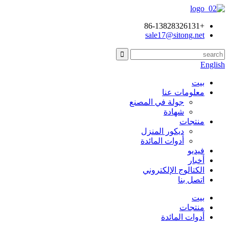
+86-13828326131
sale17@sitong.net
English
بيت
معلومات عنا
جولة في المصنع
شهادة
منتجات
ديكور المنزل
أدوات المائدة
فيديو
أخبار
الكتالوج الإلكتروني
اتصل بنا
بيت
منتجات
أدوات المائدة