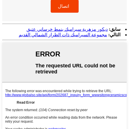
اتصال
سابق:
ديكور مزهرية سيراميك بنمط خرساني عتيق
التالي:
مجموعة السيراميك ذات الطراز الشمالي القديم