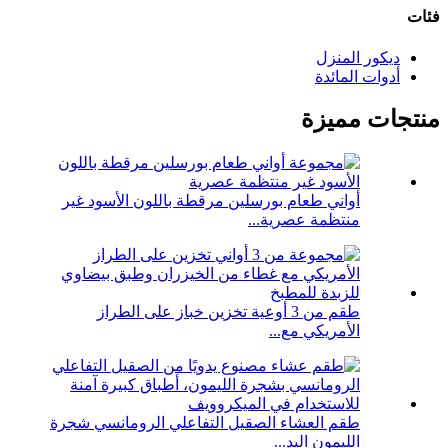
فئات
ديكور المنزل
أدوات المائدة
منتجات مميزة
أواني طعام بورسلين مرقطة باللون الأسود غير
منتظمة عصرية...
طقم من 3 أوعية تخزين خباز على الطراز
الأمريكي مع...
طقم العشاء الصقيل التفاعلي الرومانسي شجرة
الليمون اليد...