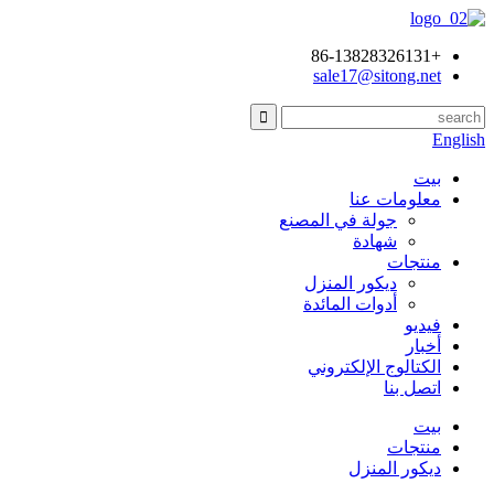
+86-13828326131
sale17@sitong.net
English
بيت
معلومات عنا
جولة في المصنع
شهادة
منتجات
ديكور المنزل
أدوات المائدة
فيديو
أخبار
الكتالوج الإلكتروني
اتصل بنا
بيت
منتجات
ديكور المنزل