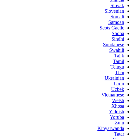
Slovak
Slovenian
Somali
Samoan
Scots Gaelic
Shona
Sindhi
Sundanese
Swahili
Tajik
Tamil
Telugu
Thai
Ukrainian
Urdu
Uzbek
Vietnamese
Welsh
Xhosa
Yiddish
Yoruba
Zulu
Kinyarwanda
Tatar