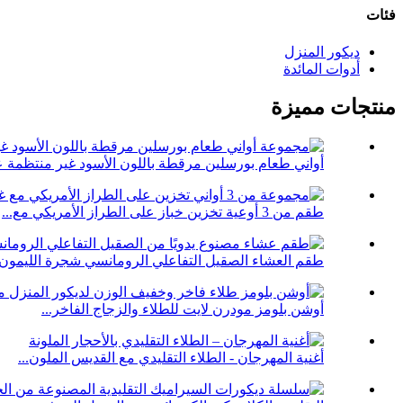
فئات
ديكور المنزل
أدوات المائدة
منتجات مميزة
أواني طعام بورسلين مرقطة باللون الأسود غير منتظمة ع
طقم من 3 أوعية تخزين خباز على الطراز الأمريكي مع...
طقم العشاء الصقيل التفاعلي الرومانسي شجرة الليمون ال
أوشن بلومز مودرن لايت للطلاء والزجاج الفاخر...
أغنية المهرجان - الطلاء التقليدي مع القديس الملون...