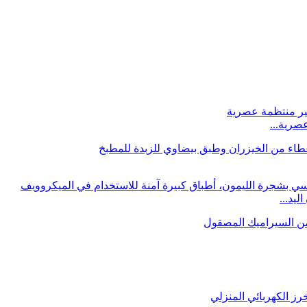
صرية...
يد...