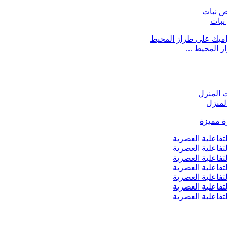
نبات
 المحيط ...
لمنزل