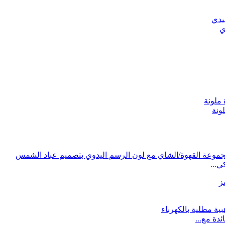
ي
ونة
ي...
دة مع...