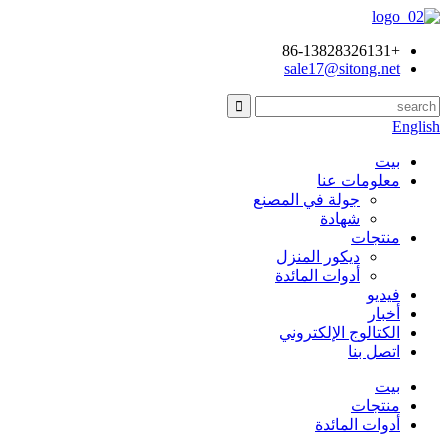
+86-13828326131
sale17@sitong.net
English
بيت
معلومات عنا
جولة في المصنع
شهادة
منتجات
ديكور المنزل
أدوات المائدة
فيديو
أخبار
الكتالوج الإلكتروني
اتصل بنا
بيت
منتجات
أدوات المائدة