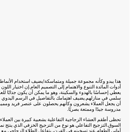
هذا يبدو وكأنه مجموعة جميلة ومتماسكة!يضيف استخدام الأنماط 
أدوات المائدة التنوع والاهتمام إلى التصميم العام.إن اختيار اللون
يعطي إحساسًا بالهدوء والسكينة، وهو ما يمكن أن يكون جذابًا للع
سلمي في منازلهم.يضيف اهتمامك بالتفاصيل في الرسم اليدو
أن يجعل العملاء يشعرون وكأنهم يحصلون على عنصر فريد ومميز.
مدروسة جيدًا وممتعة بصريًا.
تحظى أطقم العشاء الزجاجية التفاعلية بشعبية كبيرة بين العملاء وه
السوق.التزجيج التفاعلي هو نوع من التزجيج الخزفي الذي ينتج نمطً
أواني الطعام.عند تسخينه في الفرن، يتفاعل الطلاء الزجاجي مع 